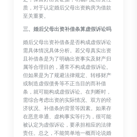
质，对于认定婚后父母出资购房为借款
至关重要。
三、婚后父母出资补借条算虚假诉讼吗
婚后父母出资补借条是否构成虚假诉讼
需具体情况具体分析。若父母真实出资
且补借条是为了明确出资事实及财产归
属等合理目的，通常不构成虚假诉讼。
但如果是为了规避法律规定、转移财产
或制造虚假债务等不正当目的而补借
条，就可能构成虚假诉讼。在判断时，
需综合考虑出资的实际情况、双方的经
济状况、补借条的背景等因素。如果存
在恶意串通、虚构事实等行为，很可能
被认定为虚假诉讼，要承担相应的法律
责任。总之，不能简单地一概而论说婚