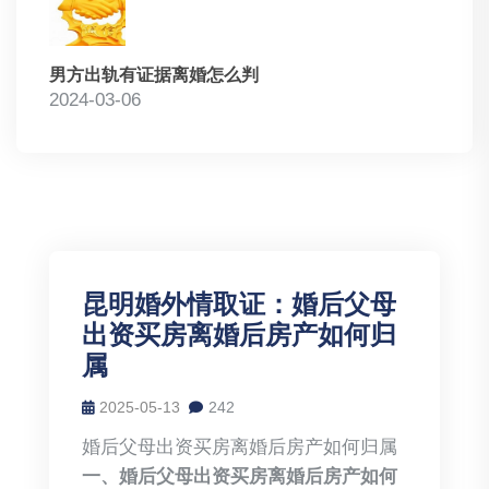
男方出轨有证据离婚怎么判
2024-03-06
昆明婚外情取证：婚后父母
出资买房离婚后房产如何归
属
2025-05-13
242
婚后父母出资买房离婚后房产如何归属
一、婚后父母出资买房离婚后房产如何