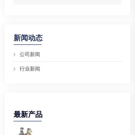
新闻动态
公司新闻
行业新闻
最新产品