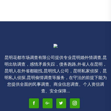
昆明花都市场调查有限公司提供专业昆明婚外情调查,昆
明出轨调查，感情矛盾失踪，债务跑路,外省人在昆明，
昆明人在外省都能找,昆明找人公司，昆明私家侦探，昆
明私人侦探,昆明偷情调查等服务，在守法的前提下能为
您提供全面的民事调查、商业信息调查、个人资信调
查、安全保障...