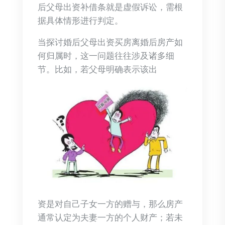
后父母出资补借条就是虚假诉讼，需根
据具体情形进行判定。
当探讨婚后父母出资买房离婚后房产如
何归属时，这一问题往往涉及诸多细
节。比如，若父母明确表示该出
资是对自己子女一方的赠与，那么房产
通常认定为夫妻一方的个人财产；若未